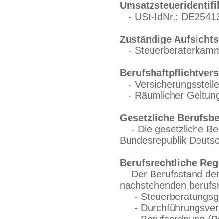
Umsatzsteueridentif
- USt-IdNr.: DE2541
Zuständige Aufsicht
- Steuerberaterkammer
Berufshaftpflichtver
- Versicherungsstell
- Räumlicher Geltung
Gesetzliche Berufsb
- Die gesetzliche Ber
Bundesrepublik Deutsc
Berufsrechtliche Reg
Der Berufsstand der S
nachstehenden berufsr
- Steuerberatungsge
- Durchführungsvero